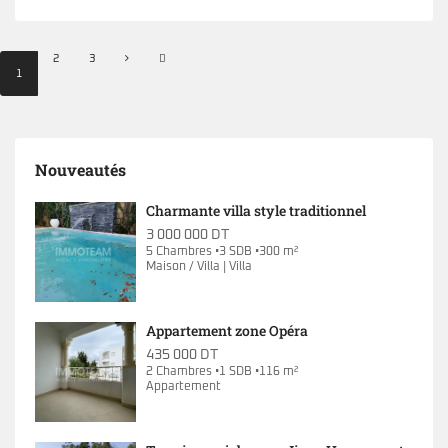
2
3
1
Nouveautés
Charmante villa style traditionnel
3 000 000 DT
5 Chambres •3 SDB •300 m²
Maison / Villa | Villa
Appartement zone Opéra
435 000 DT
2 Chambres •1 SDB •116 m²
Appartement