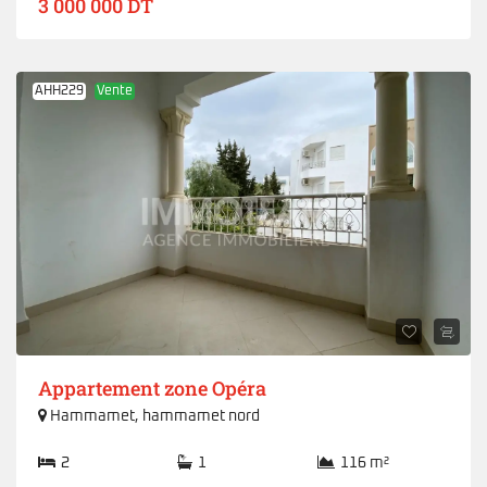
3 000 000 DT
AHH229
Vente
Appartement zone Opéra
Hammamet
,
hammamet nord
2
1
116 m²