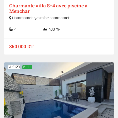
Charmante villa S+4 avec piscine à
Menchar
Hammamet
,
yasmine hammamet
4
400 m²
850 000 DT
VHS123
Vente