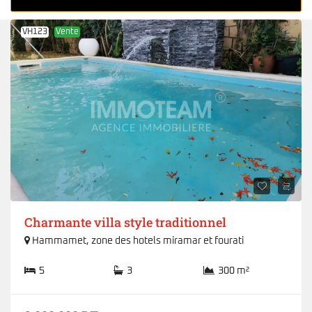
VH123
Vente
Charmante villa style traditionnel
Hammamet
,
zone des hotels miramar et fourati
5
3
300 m²