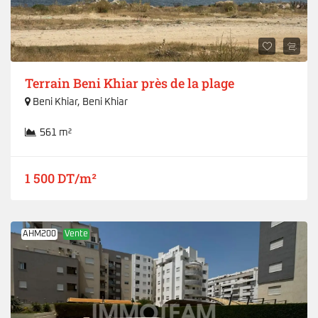
Terrain Beni Khiar près de la plage
Beni Khiar
,
Beni Khiar
561 m²
1 500 DT/m²
AHM200
Vente