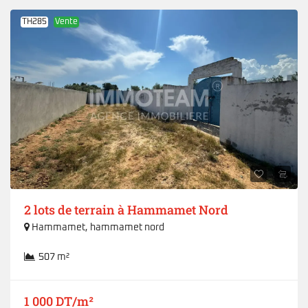
TH285
Vente
2 lots de terrain à Hammamet Nord
Hammamet
,
hammamet nord
507 m²
1 000 DT/m²