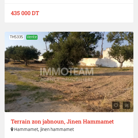
435 000 DT
THS335
Vente
Terrain zon jabnoun, Jinen Hammamet
Hammamet
,
jinen hammamet