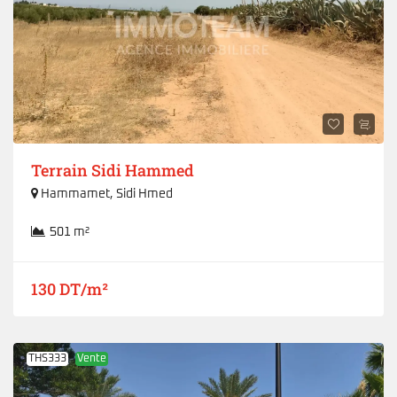
Terrain Sidi Hammed
Hammamet
,
Sidi Hmed
501 m²
130 DT/m²
THS333
Vente