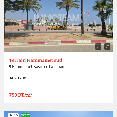
Terrain Hammamet sud
Hammamet
,
yasmine hammamet
796 m²
750 DT/m²
TN095
Vente