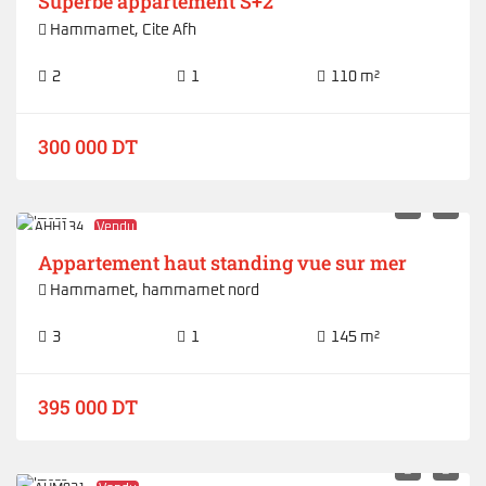
Superbe appartement S+2
Hammamet
,
Cite Afh
2
1
110 m²
300 000 DT
AHH134
Vendu
Appartement haut standing vue sur mer
Hammamet
,
hammamet nord
3
1
145 m²
395 000 DT