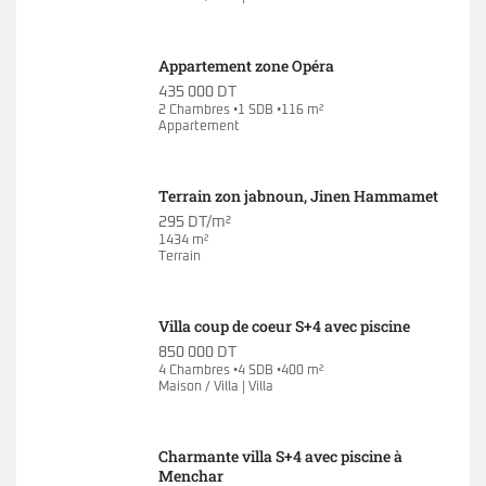
Appartement zone Opéra
435 000 DT
2 Chambres •1 SDB •116 m²
Appartement
Terrain zon jabnoun, Jinen Hammamet
295 DT/m²
1434 m²
Terrain
Villa coup de coeur S+4 avec piscine
850 000 DT
4 Chambres •4 SDB •400 m²
Maison / Villa | Villa
Charmante villa S+4 avec piscine à
Menchar