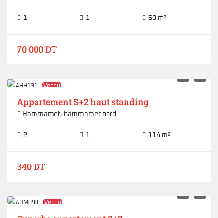
1
1
50 m²
70 000 DT
AHH131
Vendu
Appartement S+2 haut standing
Hammamet
,
hammamet nord
2
1
114 m²
340 DT
AHM090
Vendu