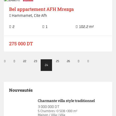
AHM031
Vendu
Bel appartement AFH Mrezga
Hammamet
,
Cite Afh
2
1
102.2 m²
275 000 DT
22
23
25
26
24
Nouveautés
Charmante villa style traditionnel
3 000 000 DT
5 Chambres •3 SDB •300 m²
Maison / Villa | Villa