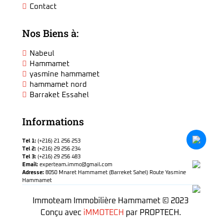
Contact
Nos Biens à:
Nabeul
Hammamet
yasmine hammamet
hammamet nord
Barraket Essahel
Informations
Tel 1:
(+216) 21 256 253
Tel 2:
(+216) 29 256 234
Tel 3:
(+216) 29 256 483
Email:
experteam.immo@gmail.com
Adresse:
8050 Mnaret Hammamet (Barreket Sahel) Route Yasmine
Hammamet
Immoteam Immobilière Hammamet © 2023
Conçu avec
iMMOTECH
par PROPTECH.