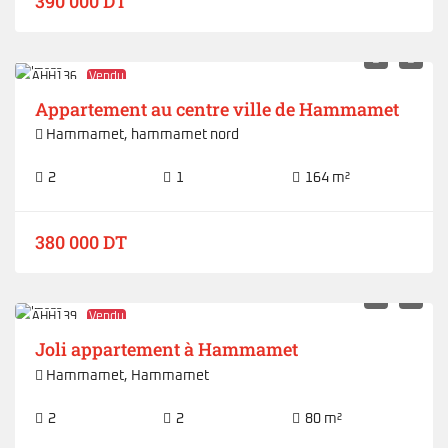
390 000 DT
AHH136
Vendu
Appartement au centre ville de Hammamet
Hammamet
,
hammamet nord
2
1
164 m²
380 000 DT
AHH139
Vendu
Joli appartement à Hammamet
Hammamet
,
Hammamet
2
2
80 m²