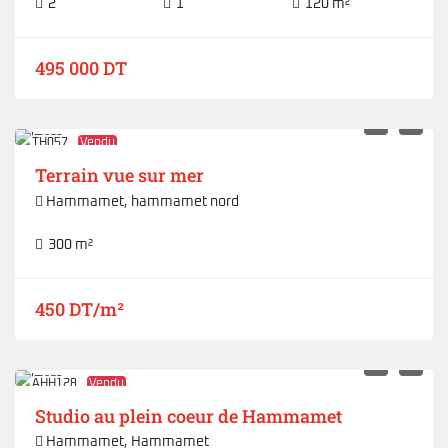
2
1
120 m²
495 000 DT
TH057
Vendu
Terrain vue sur mer
Hammamet
,
hammamet nord
300 m²
450 DT/m²
AHH128
Vendu
Studio au plein coeur de Hammamet
Hammamet
,
Hammamet