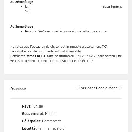
Au 2éme étage
Un appartement
S+3
Au 3éme étage
Roof top S+2 avec une terrasse et une belle vue sur mer
Ne ratez pas l’occasion de visiter cet immeuble gratuitement 7/7.
La satisfaction de nos clients est indispensable.
Contactez
Mme LATIFA
sans hésitation au +21621256253 pour obtenir une
vente au meilleur prix en toute transparence et sécurité.
Adresse
Ouvrir dans Google Maps
Pays:
Tunisie
Gouvernorat:
Nabeul
Délégation:
Hammamet
Localité:
hammamet nord