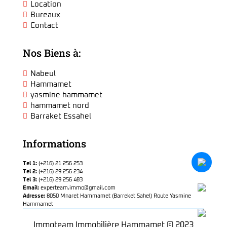
Location
Bureaux
Contact
Nos Biens à:
Nabeul
Hammamet
yasmine hammamet
hammamet nord
Barraket Essahel
Informations
Tel 1:
(+216) 21 256 253
Tel 2:
(+216) 29 256 234
Tel 3:
(+216) 29 256 483
Email:
experteam.immo@gmail.com
Adresse:
8050 Mnaret Hammamet (Barreket Sahel) Route Yasmine
Hammamet
Immoteam Immobilière Hammamet © 2023