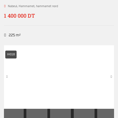
Nabeul
,
Hammamet
,
hammamet nord
1 400 000 DT
225 m²
IH018