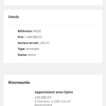
Détails
Référence:
IH018
Prix:
1 400 000 DT
Surface terrain :
225 m²
Type:
Immeuble
Status:
Vente
Nouveautés
Appartement zone Opéra
435 000 DT
2 Chambres •1 SDB •116 m²
Appartement