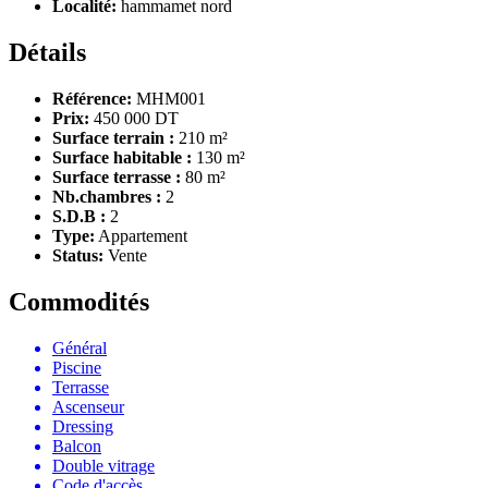
Localité:
hammamet nord
Détails
Référence:
MHM001
Prix:
450 000 DT
Surface terrain :
210 m²
Surface habitable :
130 m²
Surface terrasse :
80 m²
Nb.chambres :
2
S.D.B :
2
Type:
Appartement
Status:
Vente
Commodités
Général
Piscine
Terrasse
Ascenseur
Dressing
Balcon
Double vitrage
Code d'accès