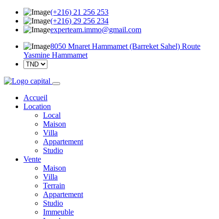
(+216) 21 256 253
(+216) 29 256 234
experteam.immo@gmail.com
8050 Mnaret Hammamet (Barreket Sahel) Route
Yasmine Hammamet
Accueil
Location
Local
Maison
Villa
Appartement
Studio
Vente
Maison
Villa
Terrain
Appartement
Studio
Immeuble