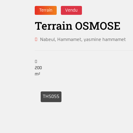
Terrain
Vendu
Terrain OSMOSE
Nabeul
,
Hammamet
,
yasmine hammamet
200
m²
THS055