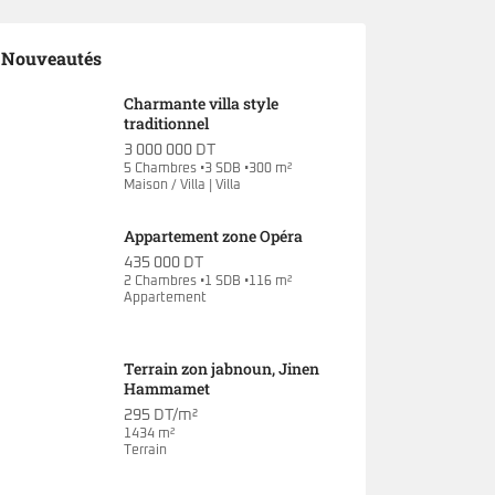
Nouveautés
Charmante villa style
traditionnel
3 000 000 DT
5 Chambres •3 SDB •300 m²
Maison / Villa | Villa
Appartement zone Opéra
435 000 DT
2 Chambres •1 SDB •116 m²
Appartement
Terrain zon jabnoun, Jinen
Hammamet
295 DT/m²
1434 m²
Terrain