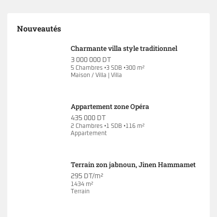
Nouveautés
Charmante villa style traditionnel
3 000 000 DT
5 Chambres •3 SDB •300 m²
Maison / Villa | Villa
Appartement zone Opéra
435 000 DT
2 Chambres •1 SDB •116 m²
Appartement
Terrain zon jabnoun, Jinen Hammamet
295 DT/m²
1434 m²
Terrain