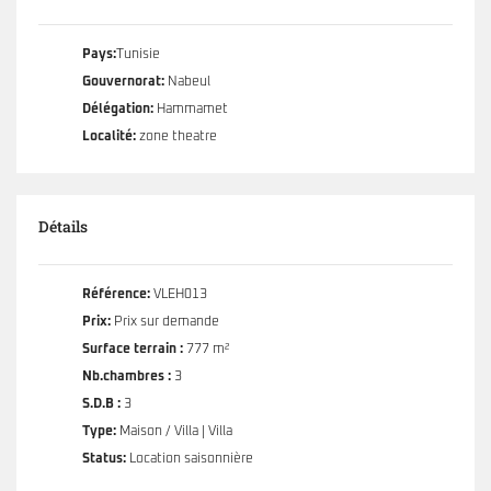
Pays:
Tunisie
Gouvernorat:
Nabeul
Délégation:
Hammamet
Localité:
zone theatre
Détails
Référence:
VLEH013
Prix:
Prix sur demande
Surface terrain :
777 m²
Nb.chambres :
3
S.D.B :
3
Type:
Maison / Villa | Villa
Status:
Location saisonnière