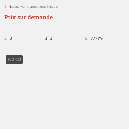
Nabeul
,
Hammamet
,
zone theatre
Prix sur demande
3
3
777 m²
VLEH013