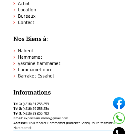
Achat
Location
Bureaux
Contact
Nos Biens à:
Nabeul
Hammamet
yasmine hammamet
hammamet nord
Barraket Essahel
Informations
Tel 1:
(+216) 21 256 253
Tel 2:
(+216) 29 256 234
Tel 3:
(+216) 29 256 483
Email:
experteam.immo@gmail.com
Adresse:
8050 Mnaret Hammamet (Barreket Sahel) Route Yasmine
Hammamet