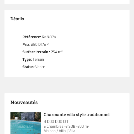
Détails
Référence:
Ref437a
Prix:
280 DT/m²
Surface terrain :
254 m²
Type:
Terrain
Status:
Vente
Nouveautés
Charmante villa style traditionnel
3 000 000 DT
5 Chambres •3 SDB •300 m²
Maison / Villa | Villa