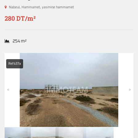
Nabeul
,
Hammamet
,
yasmine hammamet
280 DT/m²
254 m²
Ref437a