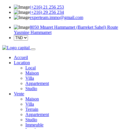
(+216) 21 256 253
(+216) 29 256 234
experteam.immo@gmail.com
8050 Mnaret Hammamet (Barreket Sahel) Route
Yasmine Hammamet
Accueil
Location
Local
Maison
Villa
Appartement
Studio
Vente
Maison
Villa
Terrain
Appartement
Studio
Immeuble