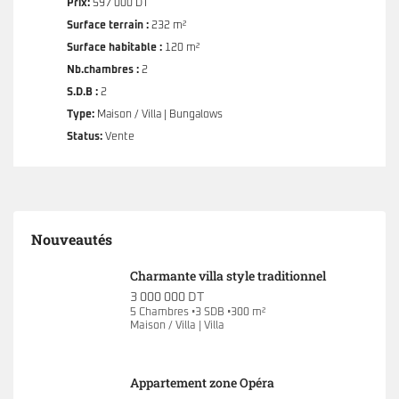
Prix:
597 000 DT
Surface terrain :
232 m²
Surface habitable :
120 m²
Nb.chambres :
2
S.D.B :
2
Type:
Maison / Villa | Bungalows
Status:
Vente
Nouveautés
Charmante villa style traditionnel
3 000 000 DT
5 Chambres •3 SDB •300 m²
Maison / Villa | Villa
Appartement zone Opéra