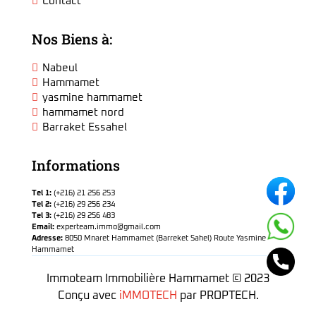
Contact
Nos Biens à:
Nabeul
Hammamet
yasmine hammamet
hammamet nord
Barraket Essahel
Informations
Tel 1:
(+216) 21 256 253
Tel 2:
(+216) 29 256 234
Tel 3:
(+216) 29 256 483
Email:
experteam.immo@gmail.com
Adresse:
8050 Mnaret Hammamet (Barreket Sahel) Route Yasmine
Hammamet
Immoteam Immobilière Hammamet © 2023
Conçu avec
iMMOTECH
par PROPTECH.