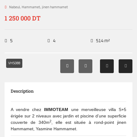
Nabeul
,
Hammamet
,
jinen hammamet
1 250 000 DT
5
4
514 m²
VHS088
Description
A vendre chez
IMMOTEAM
une merveilleuse villa S+5
érigée sur 2 niveaux avec jardin et piscine d’une superficie
2
couverte de 340m
, elle est située à rond-point jinen
Hammamet, Yasmine Hammamet.