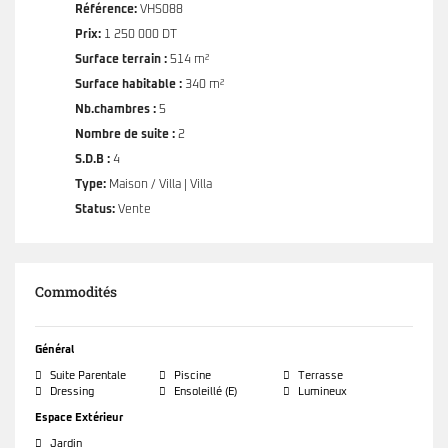
Référence:
VHS088
Prix:
1 250 000 DT
Surface terrain :
514 m²
Surface habitable :
340 m²
Nb.chambres :
5
Nombre de suite :
2
S.D.B :
4
Type:
Maison / Villa | Villa
Status:
Vente
Commodités
Général
Suite Parentale
Piscine
Terrasse
Dressing
Ensoleillé (e)
Lumineux
Espace Extérieur
Jardin