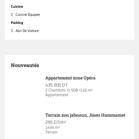
Cuisine
Cuisine Équipée
Parking
Abri De Voiture
Nouveautés
Appartement zone Opéra
435 000 DT
2 Chambres •1 SDB •116 m²
Appartement
Terrain zon jabnoun, Jinen Hammamet
295 DT/m²
1434 m²
Terrain